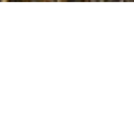
ECHTGLAS FÜR XTURA
Acrylglas gegen Echtglas tauschen.
Echtglas-Scheibe – für mehr Komfort,
Sicherheit und Langlebigkeit.
Sie möchten die Standard-
Acrylglasscheiben Ihrer Dometic S7
Fenster gegen eine hochwertige
Echtglasscheibe tauschen?
MEHR ERFAHREN